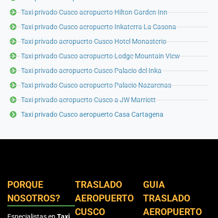
Taxi privado Cusco aeropuerto Hilton Garden Inn
Taxi privado Cusco aeropuerto Inkaterra La Casona
Taxi privado aeropuerto Cusco Hotel Monasterio
Taxi privado Cusco aeropuerto Lodge Mountain View
Taxi privado aeropuerto Cusco Palacio del Inka
Taxi privado Cusco aeropuerto Palacio Nazarenas
Taxi privado aeropuerto Cusco a JW Marriott
Taxi privado Cusco aeropuerto Casa Cartagena
PORQUE
TRASLADO
GUIA
NOSOTROS?
AEROPUERTO
TRASLADO
CUSCO
AEROPUERTO
Especialistas en
Taxi