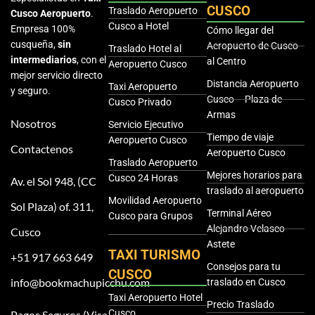
CUSCO
Traslado Aeropuerto
Cusco Aeropuerto
.
Cusco a Hotel
Empresa 100%
Cómo llegar del
cusqueña,
sin
Aeropuerto de Cusco
Traslado Hotel al
intermediarios
, con el
al Centro
Aeropuerto Cusco
mejor servicio directo
Distancia Aeropuerto
Taxi Aeropuerto
y seguro.
Cusco – Plaza de
Cusco Privado
Armas
Nosotros
Servicio Ejecutivo
Tiempo de viaje
Aeropuerto Cusco
Contactenos
Aeropuerto Cusco
Traslado Aeropuerto
Mejores horarios para
Cusco 24 Horas
Av. el Sol 948, (CC
traslado al aeropuerto
Movilidad Aeropuerto
Sol Plaza) of. 311,
Terminal Aéreo
Cusco para Grupos
Alejandro Velasco
Cusco
Astete
TAXI TURISMO
+51 917 663 649
Consejos para tu
CUSCO
info@bookmachupicchu.com
traslado en Cusco
Taxi Aeropuerto Hotel
Precio Traslado
Cusco
Pagos Seguros (Visa