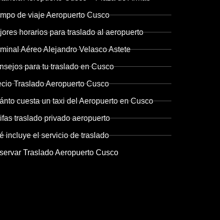
empo de viaje Aeropuerto Cusco
ores horarios para traslado al aeropuerto
rminal Aéreo Alejandro Velasco Astete
nsejos para tu traslado en Cusco
ecio Traslado Aeropuerto Cusco
ánto cuesta un taxi del Aeropuerto en Cusco
ifas traslado privado aeropuerto
 incluye el servicio de traslado
servar Traslado Aeropuerto Cusco