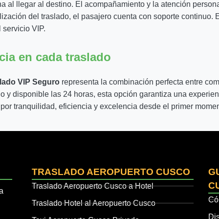
a al llegar al destino. El acompañamiento y la atención persona
lización del traslado, el pasajero cuenta con soporte continuo.
 servicio VIP.
cia en cada traslado
slado VIP Seguro
representa la combinación perfecta entre co
o y disponible las 24 horas, esta opción garantiza una experienc
por tranquilidad, eficiencia y excelencia desde el primer momen
TRASLADO AEROPUERTO CUSCO
G
C
Traslado Aeropuerto Cusco a Hotel
a
Có
Traslado Hotel al Aeropuerto Cusco
Di