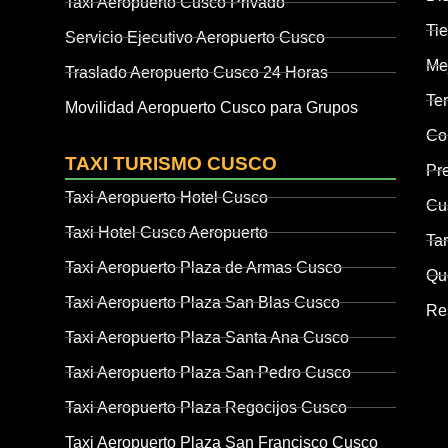
Taxi Aeropuerto Cusco Privado
Ti
Servicio Ejecutivo Aeropuerto Cusco
Mej
Traslado Aeropuerto Cusco 24 Horas
Te
Movilidad Aeropuerto Cusco para Grupos
Co
TAXI TURISMO CUSCO
Pr
Taxi Aeropuerto Hotel Cusco
Cu
Taxi Hotel Cusco Aeropuerto
Tar
Taxi Aeropuerto Plaza de Armas Cusco
Qué
Taxi Aeropuerto Plaza San Blas Cusco
Re
Taxi Aeropuerto Plaza Santa Ana Cusco
Taxi Aeropuerto Plaza San Pedro Cusco
Taxi Aeropuerto Plaza Regocijos Cusco
Taxi Aeropuerto Plaza San Francisco Cusco