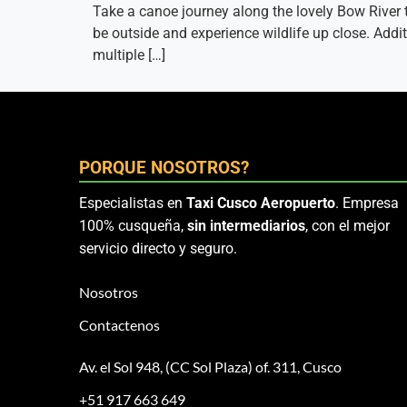
Take a canoe journey along the lovely Bow River t
be outside and experience wildlife up close. Addit
multiple […]
PORQUE NOSOTROS?
Especialistas en
Taxi Cusco Aeropuerto
. Empresa
100% cusqueña,
sin intermediarios
, con el mejor
servicio directo y seguro.
Nosotros
Contactenos
Av. el Sol 948, (CC Sol Plaza) of. 311, Cusco
+51 917 663 649