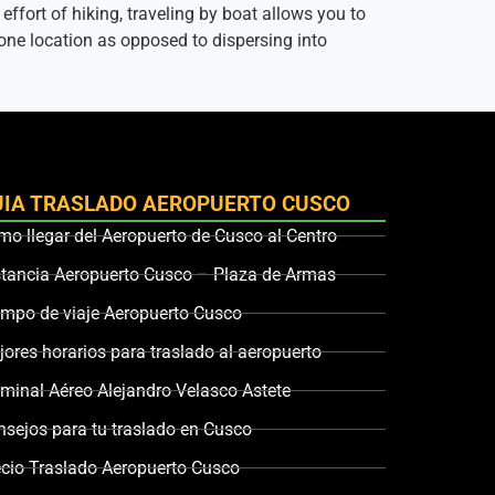
ffort of hiking, traveling by boat allows you to
 one location as opposed to dispersing into
UIA TRASLADO AEROPUERTO CUSCO
o llegar del Aeropuerto de Cusco al Centro
stancia Aeropuerto Cusco – Plaza de Armas
empo de viaje Aeropuerto Cusco
ores horarios para traslado al aeropuerto
rminal Aéreo Alejandro Velasco Astete
nsejos para tu traslado en Cusco
ecio Traslado Aeropuerto Cusco