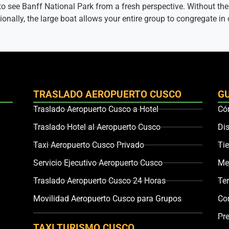
o see Banff National Park from a fresh perspective. Without the e
ionally, the large boat allows your entire group to congregate in
TRASLADO AEROPUERTO CUSCO
G
Traslado Aeropuerto Cusco a Hotel
Cóm
Traslado Hotel al Aeropuerto Cusco
Di
Taxi Aeropuerto Cusco Privado
Ti
Servicio Ejecutivo Aeropuerto Cusco
Mej
Traslado Aeropuerto Cusco 24 Horas
Te
Movilidad Aeropuerto Cusco para Grupos
Co
Pr
TAXI TURISMO CUSCO