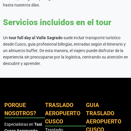
hasta nuestros días.
Servicios incluidos en el tour
Un
tour full day al Valle Sagrado
suele incluir transporte turístico
desde Cusco, guía profesional bilingüe, entradas según el itinerario y
un almuerzo buffet. De esta manera, el viajero puede disfrutar de la
experiencia sin preocuparse por la logística, centrando su atención en
descubrir y aprender.
PORQUE
TRASLADO
GUIA
NOSOTROS?
AEROPUERTO
TRASLADO
CUSCO
AEROPUERTO
Especialistas en
Taxi
CUSCO
Traslado
Cusco Aeropuerto
.