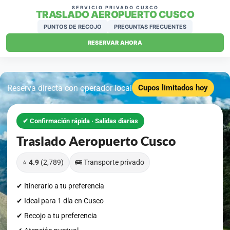
SERVICIO PRIVADO CUSCO
TRASLADO AEROPUERTO CUSCO
PUNTOS DE RECOJO
PREGUNTAS FRECUENTES
RESERVAR AHORA
Reserva directa con operador local
Cupos limitados hoy
✔ Confirmación rápida · Salidas diarias
Traslado Aeropuerto Cusco
⭐
4.9
(2,789)
🚌 Transporte privado
✔ Itinerario a tu preferencia
✔ Ideal para 1 día en Cusco
✔ Recojo a tu preferencia