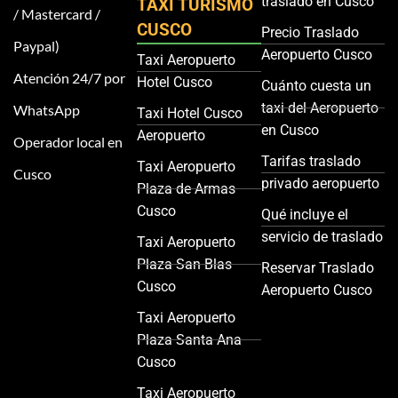
traslado en Cusco
TAXI TURISMO
/ Mastercard /
CUSCO
Precio Traslado
Paypal)
Aeropuerto Cusco
Taxi Aeropuerto
Atención 24/7 por
Hotel Cusco
Cuánto cuesta un
taxi del Aeropuerto
WhatsApp
Taxi Hotel Cusco
en Cusco
Aeropuerto
Operador local en
Tarifas traslado
Taxi Aeropuerto
Cusco
privado aeropuerto
Plaza de Armas
Cusco
Qué incluye el
servicio de traslado
Taxi Aeropuerto
Plaza San Blas
Reservar Traslado
Cusco
Aeropuerto Cusco
Taxi Aeropuerto
Plaza Santa Ana
Cusco
Taxi Aeropuerto