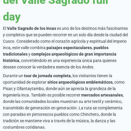
del Valle Sagrado full
day
El
Valle Sagrado de los Incas
es uno de los destinos más fascinantes
y completos que se pueden recorrer en un solo día desde la ciudad del
Cusco. Considerado como el corazón agrícola y espiritual del imperio
inca, este valle combina
paisajes espectaculares
,
pueblos
tradicionales
y
complejos arqueológicos de gran importancia
histórica
, convirtiéndolo en una experiencia única para quienes
desean conocer la verdadera esencia de los Andes.
Durante un
tour de jornada completa
, los visitantes tienen la
oportunidad de explorar
sitios arqueológicos emblemáticos
, como
Pisac y Ollantaytambo, donde aún se aprecia la grandeza de la
ingeniería inca. También es posible recorrer
mercados artesanales
,
donde las comunidades locales muestran su arte textil y cerámico,
transmitido de generación en generación. La ruta se complementa
con paradas en pintorescos pueblos como Chinchero, donde la
tradición se mantiene viva a través de la música, la danza y las
costumbres cotidianas.