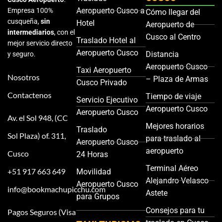
Aeropuerto Cusco a
Empresa 100%
Cómo llegar del
cusqueña,
sin
Hotel
Aeropuerto de
intermediarios
, con el
Cusco al Centro
Traslado Hotel al
mejor servicio directo
Aeropuerto Cusco
Distancia
y seguro.
Aeropuerto Cusco
Taxi Aeropuerto
Nosotros
– Plaza de Armas
Cusco Privado
Contactenos
Tiempo de viaje
Servicio Ejecutivo
Aeropuerto Cusco
Aeropuerto Cusco
Av. el Sol 948, (CC
Mejores horarios
Traslado
Sol Plaza) of. 311,
para traslado al
Aeropuerto Cusco
aeropuerto
Cusco
24 Horas
Terminal Aéreo
+51 917 663 649
Movilidad
Alejandro Velasco
Aeropuerto Cusco
info@bookmachupicchu.com
Astete
para Grupos
Consejos para tu
Pagos Seguros (Visa